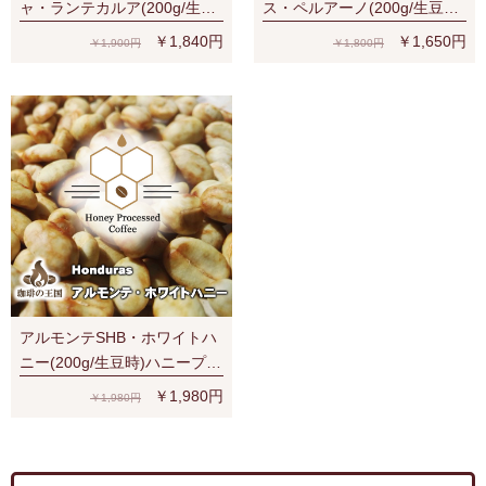
ャ・ランテカルア(200g/生豆
ス・ペルアーノ(200g/生豆
時)有機栽培コーヒー豆 無農
時)RA認証 スペシャルティ 芳
￥1,840円
￥1,650円
￥1,900円
￥1,800円
薬
醇な香り
アルモンテSHB・ホワイトハ
ニー(200g/生豆時)ハニープロ
セス
￥1,980円
￥1,980円