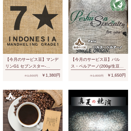
【今月のサービス豆】マンデ
【今月のサービス豆】バル
リンG1 セブンスター-
ス・ペルアーノ(200g/生豆
SevenStars (200g/生豆時) RA
時)RA認証 スペシャルティ 芳
￥1,380円
￥1,650円
￥1,500円
￥1,800円
認証
醇な香り