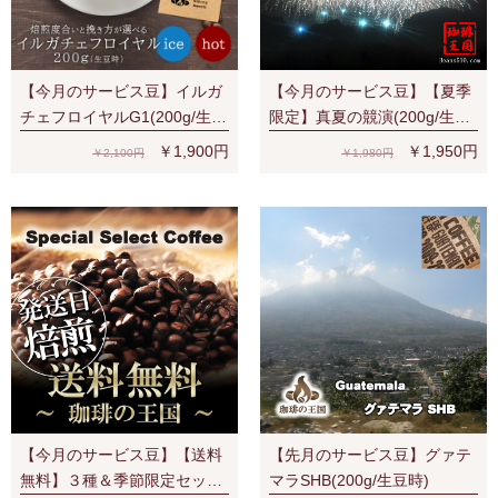
【今月のサービス豆】イルガ
【今月のサービス豆】【夏季
チェフロイヤルG1(200g/生豆
限定】真夏の競演(200g/生豆
時) 有機栽培豆 ナチュラル ス
時)
￥1,900円
￥1,950円
￥2,100円
￥1,980円
ペシャルティ 濃厚なベリー系
の香味
【今月のサービス豆】【送料
【先月のサービス豆】グァテ
無料】３種＆季節限定セット
マラSHB(200g/生豆時)