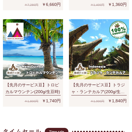
（S、V、Y、夏）宅配便でも
￥6,660円
￥1,360円
￥7,280円
￥1,400円
ネコポス２通でも送料無料！
【先月のサービス豆】トロピ
【先月のサービス豆】トラジ
カルマウンテン(200g/生豆時)
ャ・ランテカルア(200g/生豆
時)有機栽培コーヒー豆 無農
￥1,740円
￥1,840円
￥1,800円
￥1,900円
薬
タイムセール
Time sale