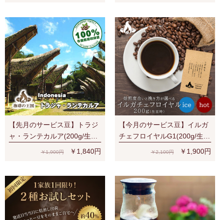
【先月のサービス豆】トラジ
【今月のサービス豆】イルガ
ャ・ランテカルア(200g/生豆
チェフロイヤルG1(200g/生豆
時)有機栽培コーヒー豆 無農
時) 有機栽培豆 ナチュラル ス
￥1,840円
￥1,900円
￥1,900円
￥2,100円
薬
ペシャルティ 濃厚なベリー系
の香味