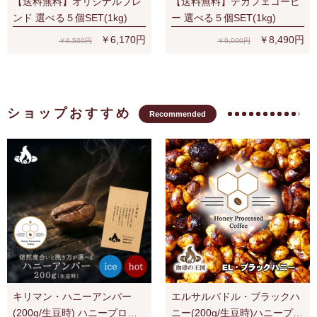
【送料無料】オリジナルブレ
【送料無料】デカフェコーヒ
ンド 選べる５個SET(1kg)
ー 選べる５個SET(1kg)
￥6,170円
￥8,490円
￥6,500円
￥9,000円
ショップおすすめ
Recommended
キリマン・ハニーアンバー
エルサルバドル・ブラックハ
(200g/生豆時) ハニープロセ
ニー(200g/生豆時)ハニープロ