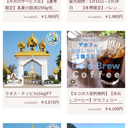
【今月のサービス豆】【夏季
販売期間：1月15日～2月28
限定】真夏の競演(200g/生豆
日 【冬季限定】バレンタ
時)
インの香り(200g/生豆時)
￥1,950円
￥1,980円
￥1,980円
￥1,980円
ラオス・ティピカ(1kg)FT
【ネコポス送料無料】【水出
しコーヒー】デカフェコーヒ
￥3,672円
￥4,590円
ー 選べる2SET(40g×4パック
￥4,100円
￥4,129円
×2セット)