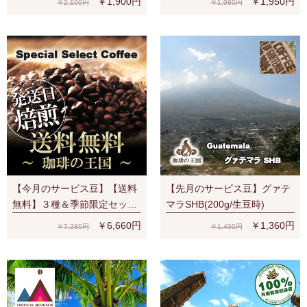
￥1,900円
￥1,950円
￥2,100円
￥1,980円
ペシャルティ 濃厚なベリー系
の香味
【今月のサービス豆】【送料
【先月のサービス豆】グァテ
無料】３種＆季節限定セット
マラSHB(200g/生豆時)
（S、V、Y、夏）宅配便でも
￥6,660円
￥1,360円
￥7,280円
￥1,400円
ネコポス２通でも送料無料！