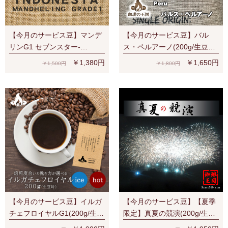
【今月のサービス豆】マンデ
【今月のサービス豆】バル
リンG1 セブンスター-
ス・ペルアーノ(200g/生豆
SevenStars (200g/生豆時) RA
時)RA認証 スペシャルティ 芳
￥1,380円
￥1,650円
￥1,500円
￥1,800円
認証
醇な香り
【今月のサービス豆】イルガ
【今月のサービス豆】【夏季
チェフロイヤルG1(200g/生豆
限定】真夏の競演(200g/生豆
時) 有機栽培豆 ナチュラル ス
時)