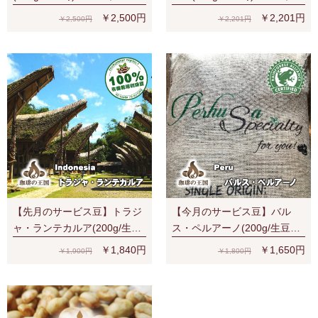
ス
セス
￥2,500円
￥2,201円
￥2,500円
￥2,201円
【先月のサービス豆】トラジ
【今月のサービス豆】バル
ャ・ランテカルア(200g/生豆
ス・ペルアーノ(200g/生豆
時)有機栽培コーヒー豆 無農
時)RA認証 スペシャルティ 芳
￥1,840円
￥1,650円
￥1,900円
￥1,800円
薬
醇な香り